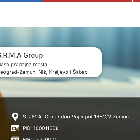
S.R.M.A Group
aša prodajna mesta:
eograd-Zemun, Niš, Kraljevo i Šabac
S.R.M.A. Group doo Vojni put 165C/2 Zemun
PIB: 100011838
MB: 06310001