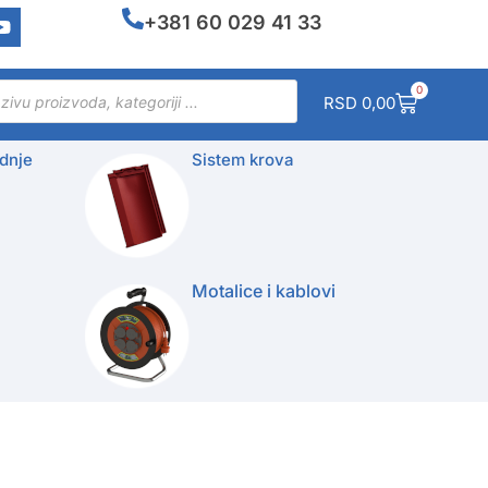
+381 60 029 41 33
0
RSD
0,00
dnje
Sistem krova
Motalice i kablovi