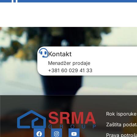
Kontakt
Menadžer prodaje
+381 60 029 41 33
Rok isporuke
Zaštita podat
Prava potroš