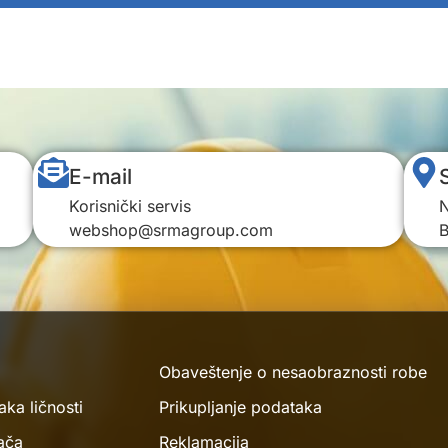
E-mail
Korisnički servis
N
webshop@srmagroup.com
B
Obaveštenje o nesaobraznosti robe
aka ličnosti
Prikupljanje podataka
ača
Reklamacija