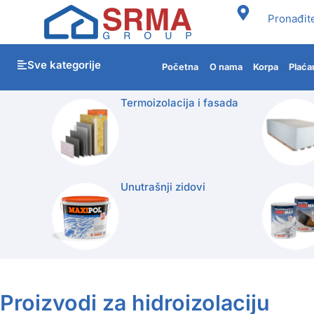
Pronađit
Sve kategorije
Početna
O nama
Korpa
Plaća
Termoizolacija i fasada
Unutrašnji zidovi
Proizvodi za hidroizolaciju